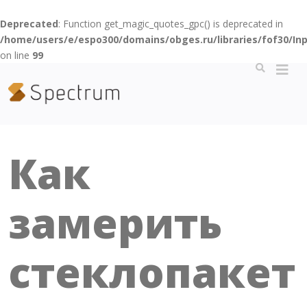
Deprecated
: Function get_magic_quotes_gpc() is deprecated in
/home/users/e/espo300/domains/obges.ru/libraries/fof30/Inp
on line
99
Как
замерить
стеклопакет